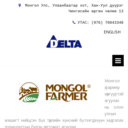

Монгол Улс, Улаанбаатар хот, Хан-Уул дүүрэг
Чингисийн өргөн чөлөө 13

УТАС:
(976) 70043348
ENGLISH
Монгол
фармер
хөргүүртэй
агуулах
нь олон
улсын
жишигт нийцсэн бүх төрлийн хүнсний бүтээгдэхүүн хадгалах
зориулалтын бүрэн автомат агуулах.