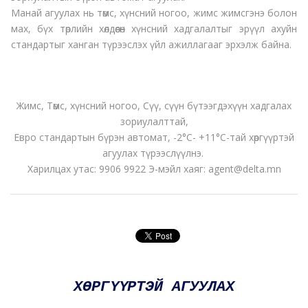
Манай агуулах нь төмс, хүнсний ногоо, жимс жимсгэнэ болон
мах, бүх төрлийн хөлдөөсөн хүнсний хадгалалтыг эрүүл ахуйн
стандартыг ханган түрээслэх үйл ажиллагааг эрхэлж байна.
Жимс, Төмс, хүнсний ногоо, Сүү, сүүн бүтээгдэхүүн хадгалах
зориулалттай,
Евро стандартын бүрэн автомат, -2°С- +11°С-тай хөргүүртэй
агуулах түрээслүүлнэ.
Харилцах утас: 9906 9922 Э-мэйл хаяг: agent@delta.mn
ХӨРГҮҮРТЭЙ АГУУЛАХ